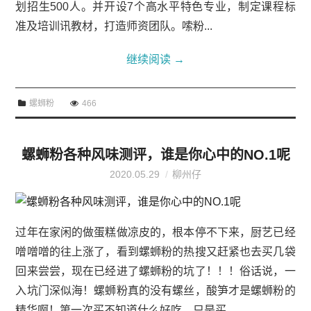
划招生500人。并开设7个高水平特色专业，制定课程标
准及培训讯教材，打造师资团队。嗦粉...
继续阅读
→
螺蛳粉
466
螺蛳粉各种风味测评，谁是你心中的NO.1呢
2020.05.29
柳州仔
过年在家闲的做蛋糕做凉皮的，根本停不下来，厨艺已经
噌噌噌的往上涨了，看到螺蛳粉的热搜又赶紧也去买几袋
回来尝尝，现在已经进了螺蛳粉的坑了！！！俗话说，一
入坑门深似海！螺蛳粉真的没有螺丝，酸笋才是螺蛳粉的
精华啊！第一次买不知道什么好吃，只是买...