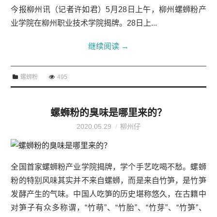
今报柳州讯（记者许如君）5月28日上午，柳州螺蛳粉产
业学院在柳州职业技术学院揭牌。28日上...
继续阅读
→
螺蛳粉
495
螺蛳粉的臭味是哪里来的？
2020.05.29
柳州仔
全国首家螺蛳粉产业学院揭牌，学个手艺吃喝不愁。螺蛳
粉的特别风味其实并不来自螺蛳，而是来自竹笋，是竹笋
发酵产生的气味。中国人吃笋的历史堪称悠久，在古籍中
对笋子有众多称谓，“竹萌”、“竹胎”、“竹芽”、“竹笋”、