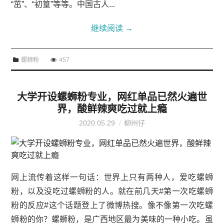
“茁”、“初篁”等等。中国古人...
继续阅读
→
螺蛳粉
457
大学开设螺蛳粉专业，网红单品已然火遍世
界，酸鲜辣爽吃过就上瘾
2020.05.29
柳州仔
网上流传着这样一句话：世界上只有两种人，爱吃螺蛳
粉，以及没吃过螺蛳粉的人。就在前几天#第一次吃螺蛳
粉的反应#这个话题登上了微博热搜。像不像第一次吃螺
蛳粉的你？螺蛳粉，是广西地区最为美味的一种小吃。虽